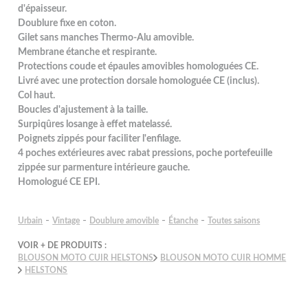
d'épaisseur.
Doublure fixe en coton.
Gilet sans manches Thermo-Alu amovible.
Membrane étanche et respirante.
Protections coude et épaules amovibles homologuées CE.
Livré avec une protection dorsale homologuée CE (inclus).
Col haut.
Boucles d'ajustement à la taille.
Surpiqûres losange à effet matelassé.
Poignets zippés pour faciliter l'enfilage.
4 poches extérieures avec rabat pressions, poche portefeuille
zippée sur parmenture intérieure gauche.
Homologué CE EPI.
-
-
-
-
Urbain
Vintage
Doublure amovible
Étanche
Toutes saisons
VOIR + DE PRODUITS :
BLOUSON MOTO CUIR HELSTONS
BLOUSON MOTO CUIR HOMME
HELSTONS