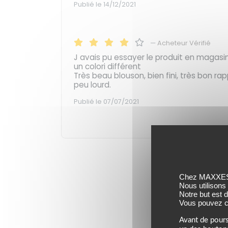
Publié le 14/12/2021
—
Acheteur Vérifié
J avais pu essayer le produit en maga
un colori différent
Très beau blouson, bien fini, très bon rapp
peu lourd.
Publié le 07/07/2021
Chez MAXXESS,
Nous utilisons
Notre but est 
Vous pouvez co
Avant de pours