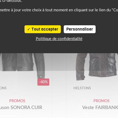
s ci-dessous.
ettre à jour votre choix à tout moment en cliquant sur le lien du "C
Tout accepter
Personnaliser
Politique de confidentialité
-40%
TONS
HELSTONS
PROMOS
PROMOS
ouson SONORA CUIR
Veste FAIRBAN