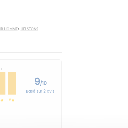
IR HOMME
HELSTONS
1
1
9
/10
Basé sur 2 avis
4
5