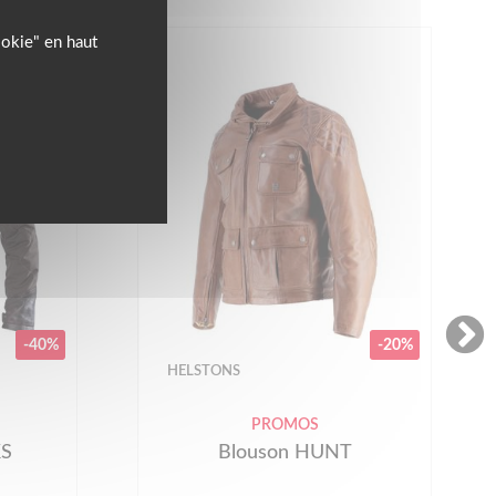
ookie" en haut
-40%
-20%
HELSTONS
PROMOS
KS
Blouson HUNT