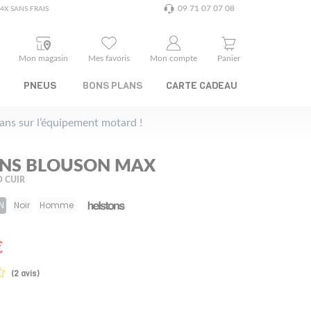
09 71 07 07 08
4X SANS FRAIS
Mon magasin
Mes favoris
Mon compte
Panier
PNEUS
BONS PLANS
CARTE CADEAU
plans sur l’équipement motard !
NS BLOUSON MAX
 CUIR
N
Noir
Homme
€
(2 avis)