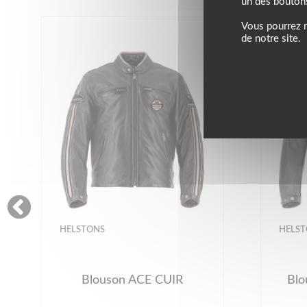
un des bouton
Vous pourrez m
de notre site.
HELSTONS
HELS
Blouson ACE CUIR
Bl