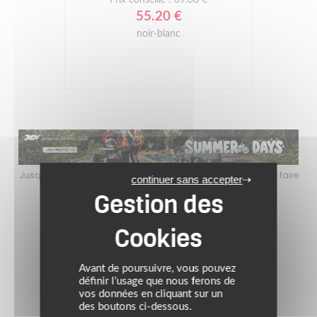
55.20 €
noir-blanc
faire
Jusqu’au 24 août 2026, profitez de l’ambiance estivale pour faire
Jusq
continuer sans accepter
le plein de bons plans sur l’équipement motard !
Avant de poursuivre, vous pouvez
définir l’usage que nous ferons de
vos données en cliquant sur un
des boutons ci-dessous.