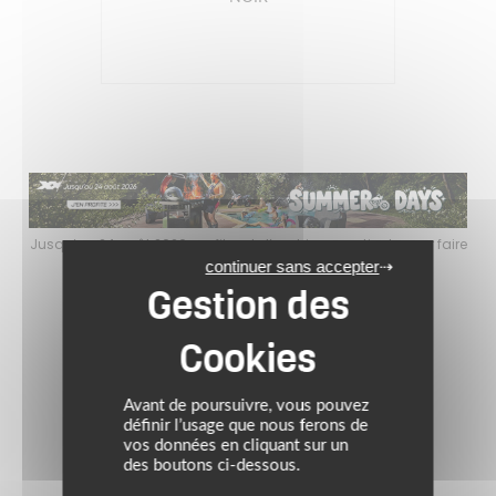
faire
Jusqu’au 24 août 2026, profitez de l’ambiance estivale pour faire
Jusq
le plein de bons plans sur l’équipement motard !
continuer sans accepter
Avant de poursuivre, vous pouvez
définir l’usage que nous ferons de
vos données en cliquant sur un
des boutons ci-dessous.