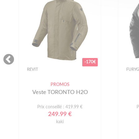
-170€
REVIT
FURY
PROMOS
Veste TORONTO H2O
Prix conseillé : 419.99 €
P
249.99 €
kaki