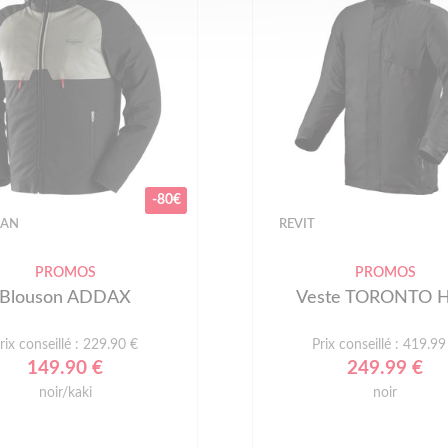
-80€
GAN
REVIT
PROMOS
PROMOS
Blouson ADDAX
Veste TORONTO 
rix conseillé : 229.90 €
Prix conseillé : 419.99
149.90 €
249.99 €
noir/kaki
noir