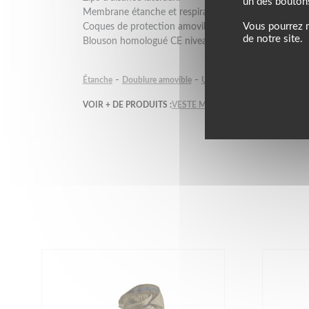
un des bouton
Membrane étanche et respirante.
Vous pourrez m
Coques de protection amovibles (épaules, coudes et 
de notre site.
Blouson homologué CE niveau AA.
-
-
Étanche
Doublure amovible
Urbain
VOIR + DE PRODUITS :
VESTE MOTO HELSTONS
VESTE