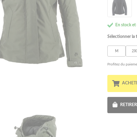
En stock et
Sélectionner la t
M
2X
Profitez du paieme
ACHET
RETIRE