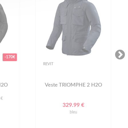
-170€
REVIT
H2O
Veste TRIOMPHE 2 H2O
 €
329.99 €
bleu