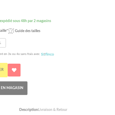
 expédié sous 48h par 2 magasins
aille*
Guide des tailles
L
nt en 3x ou 4x sans frais avec
ER
R EN MAGASIN
Description
Livraison & Retour