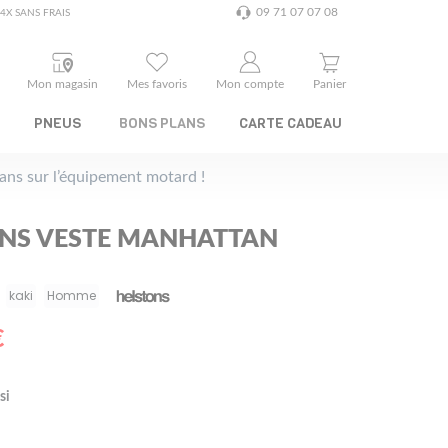
09 71 07 07 08
4X SANS FRAIS
Mon magasin
Mes favoris
Mon compte
Panier
PNEUS
BONS PLANS
CARTE CADEAU
plans sur l’équipement motard !
NS VESTE MANHATTAN
kaki
Homme
€
si