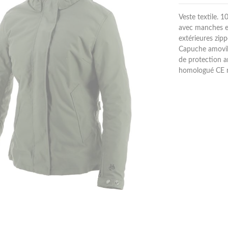
Veste textile. 
avec manches e
extérieures zipp
Capuche amovibl
de protection a
homologué CE n