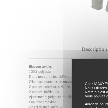
Description
Blouson textile.
100% polyester.
Doublure corps fixe 55% coton 45% polyester.
Gilet avec manches en ouate Primaloft® amovible av
Chez MAXXESS,
2 poches extérieures zippées.
Nous utilisons
Notre but est 
2 poches intérieures.
Vous pouvez co
Ajustements poignets et taille par pression.
Capuche amovible.
Avant de pours
Zips d’aisance latéraux.