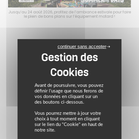
faire
Jusqu’au 24 août 2026, profitez de l’ambiance estivale pour faire
Jusq
le plein de bons plans sur l’équipement motard !
continuer sans accepter
Avant de poursuivre, vous pouvez
définir l’usage que nous ferons de
vos données en cliquant sur un
des boutons ci-dessous.
Vous pourrez mettre à jour votre
choix à tout moment en cliquant
sur le lien du "Cookie" en haut de
notre site.