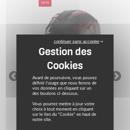
NEW
continuer sans accepter
Avant de poursuivre, vous pouvez
définir l’usage que nous ferons de
SHARK
vos données en cliquant sur un
des boutons ci-dessous.
Vous pourrez mettre à jour votre
Casque RIDILL 2 SPEED-VIB
choix à tout moment en cliquant
Mat
sur le lien du "Cookie" en haut de
notre site.
209.99 €