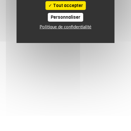
Tout accepter
Black Anthracite Red
Personnaliser
Politique de confidentialité