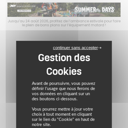
faire
Jusqu’au 24 août 2026, profitez de l’ambiance estivale pour faire
Jusq
le plein de bons plans sur l’équipement motard !
continuer sans accepter
Avant de poursuivre, vous pouvez
définir l’usage que nous ferons de
vos données en cliquant sur un
des boutons ci-dessous.
Vous pourrez mettre à jour votre
choix à tout moment en cliquant
sur le lien du "Cookie" en haut de
notre site.