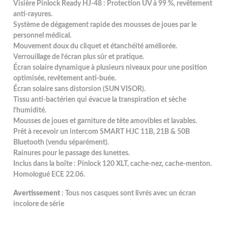
Visière Pinlock Ready HJ-48 : Protection UV à 99 %, revêtement
anti-rayures.
Système de dégagement rapide des mousses de joues par le
personnel médical.
Mouvement doux du cliquet et étanchéité améliorée.
Verrouillage de l’écran plus sûr et pratique.
Écran solaire dynamique à plusieurs niveaux pour une position
optimisée, revêtement anti-buée.
Écran solaire sans distorsion (SUN VISOR).
Tissu anti-bactérien qui évacue la transpiration et sèche
l’humidité.
Mousses de joues et garniture de tête amovibles et lavables.
Prêt à recevoir un intercom SMART HJC 11B, 21B & 50B
Bluetooth (vendu séparément).
Rainures pour le passage des lunettes.
Inclus dans la boîte : Pinlock 120 XLT, cache-nez, cache-menton.
Homologué ECE 22.06.
Avertissement
: Tous nos casques sont livrés avec un écran
incolore de série