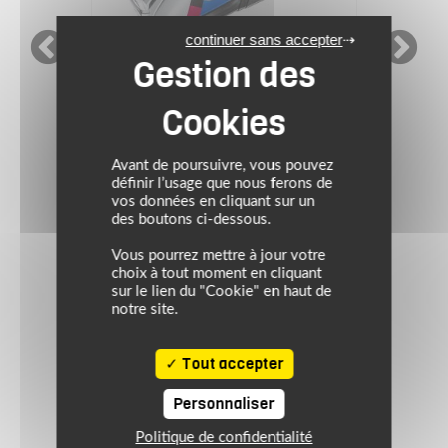
continuer sans accepter
HJC RPHA
Casque RPHA 72 GOLDY
MC21
Avant de poursuivre, vous pouvez
définir l’usage que nous ferons de
vos données en cliquant sur un
499.90 €
des boutons ci-dessous.
blanc rouge bleu
Vous pourrez mettre à jour votre
choix à tout moment en cliquant
sur le lien du "Cookie" en haut de
notre site.
Tout accepter
Personnaliser
Politique de confidentialité