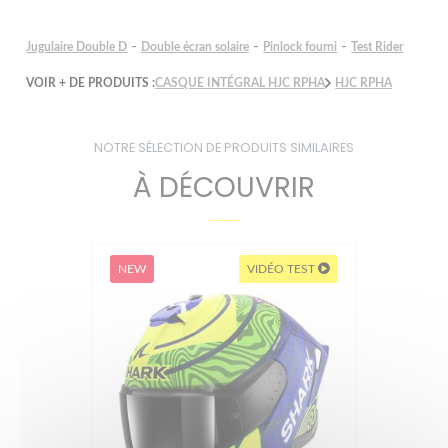
-
-
-
Jugulaire Double D
Double écran solaire
Pinlock fourni
Test Rider
VOIR + DE PRODUITS :
CASQUE INTÉGRAL HJC RPHA
HJC RPHA
NOTRE SÉLECTION DE PRODUITS SIMILAIRES
À DÉCOUVRIR
NEW
VIDÉO TEST