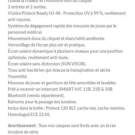
chasse la chaleur et l'humidité hors du casque.
2 entrées et 2 sorties.
Visière Pinlock Ready HJ-48 : Protection UV à 99 %, revêtement
anti-rayures.
Système de dégagement rapide des mousses de joues par le
personnel médical.
Mouvement doux du cliquet et étanchéité améliorée.
Verrouillage de l’écran plus sûr et pratique.
Écran solaire dynamique à plusieurs niveaux pour une position
optimisée, revêtement anti-buée.
Écran solaire sans distorsion (SUN VISOR).
Tissu anti-bactérien qui évacue la transpiration et sèche
l’humidité.
Mousses de joues et garniture de tête amovibles et lavables.
Prêt à recevoir un intercom SMART HJC 11B, 21B & 50B
Bluetooth (vendu séparément).
Rainures pour le passage des lunettes.
Inclus dans la boîte : Pinlock 120 XLT, cache-nez, cache-menton.
Homologué ECE 22.06.
Avertissement
: Tous nos casques sont livrés avec un écran
incolore de série