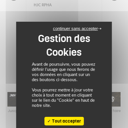
HJC RPHA
Casque RPHA 91 CARBON
continuer sans accepter
ELIG MC5
729.90 €
noir carbone
Avant de poursuivre, vous pouvez
définir l’usage que nous ferons de
vos données en cliquant sur un
des boutons ci-dessous.
Vous pourrez mettre à jour votre
choix à tout moment en cliquant
sur le lien du "Cookie" en haut de
notre site.
faire
Jusqu’au 24 août 2026, profitez de l’ambiance estivale pour faire
Jusq
le plein de bons plans sur l’équipement motard !
Tout accepter