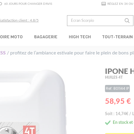
60 JOURS POUR CHANGER D'AVIS
RÉGLEZ EN 3X OU 
Satisfaction client : 4.8/5
OIRE MOTO
BAGAGERIE
HIGH TECH
TOUT-TERRAIN
SS
/ profitez de l’ambiance estivale pour faire le plein de bons 
IPONE H
HUILES 4T
Ref: 801144 IP
58,95 €
Soit : 14,74€ / L
En stock et