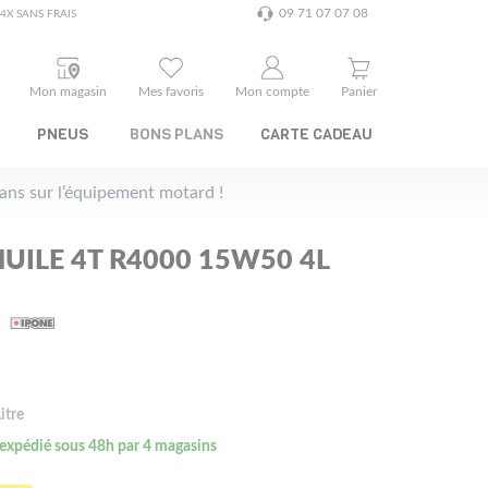
09 71 07 07 08
4X SANS FRAIS
Mon magasin
Mes favoris
Mon compte
Panier
PNEUS
BONS PLANS
CARTE CADEAU
plans sur l’équipement motard !
UILE 4T R4000 15W50 4L
itre
 expédié sous 48h par 4 magasins