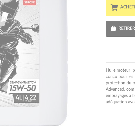
ACHET
RETIRE
Huile moteur I
conçu pour les 
protection du 
Advanced, combi
embrayages à ba
adéquation ave