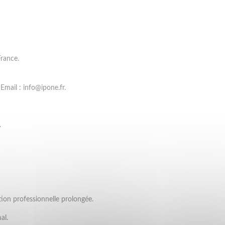
rance.
Email : info@ipone.fr.
.
ion professionnelle prolongée.
al.