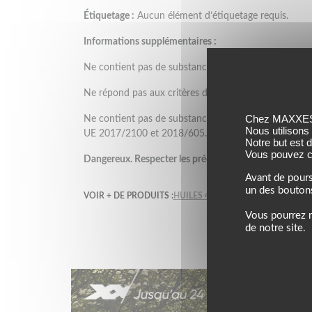
Étiquetage :
Aucun élément d’étiquetage requis.
Informations supplémentaires :
Ne contient pas de substances SVHC ≥ 0,1 % selon
Ne répond pas aux critères des mélanges PBT ou vPv
Chez MAXXESS,
Ne contient pas de substances perturbant le système
Nous utilisons
UE 2017/2100 et 2018/605.
Notre but est 
Vous pouvez co
Dangereux. Respecter les précautions d'emploi.
Avant de pours
un des bouton
VOIR + DE PRODUITS :
HUILES 4T IPONE
IPONE
Vous pourrez m
de notre site.