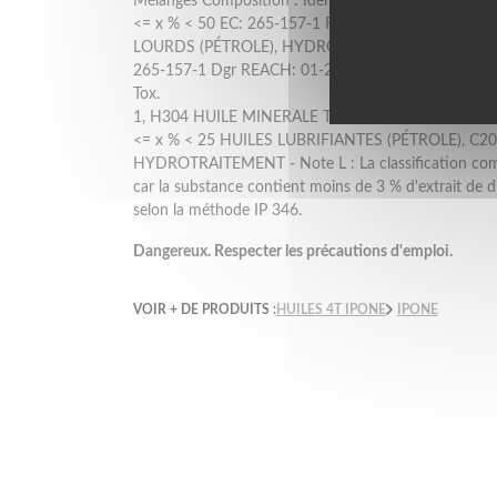
Mélanges Composition : Identification (CE) 1272/2
<= x % < 50 EC: 265-157-1 REACH: 01-211948462
LOURDS (PÉTROLE), HYDROTRAITÉS CAS: 64742-54
265-157-1 Dgr REACH: 01-2119484627-25 Asp.
Tox.
1, H304 HUILE MINERALE TRES RAFFINEE (C15-C50
<= x % < 25 HUILES LUBRIFIANTES (PÉTROLE), C2
HYDROTRAITEMENT - Note L : La classification com
car la substance contient moins de 3 % d'extrait de
selon la méthode IP 346.
Dangereux. Respecter les précautions d'emploi.
VOIR + DE PRODUITS :
HUILES 4T IPONE
IPONE