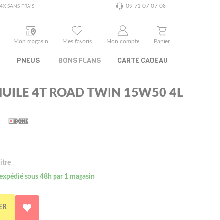
09 71 07 07 08
4X SANS FRAIS
Mon magasin
Mes favoris
Mon compte
Panier
PNEUS
BONS PLANS
CARTE CADEAU
HUILE 4T ROAD TWIN 15W50 4L
itre
 expédié sous 48h par 1 magasin
ER