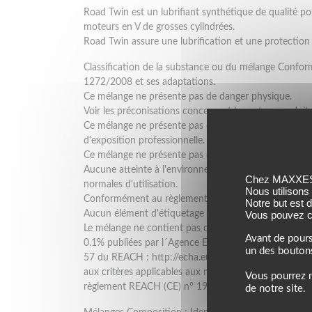
Road Twin est un lubrifiant synthétique de qualité p
moteurs en V de grosses cylindrées.
Road Twin assure une lubrification et une protection
Classification de la substance ou du mélange Confo
1272/2008 et ses adaptations.
Ce mélange ne présente pas de danger physique.
Voir les préconisations concernant les autres produits
Ce mélange ne présente pas de danger pour la santé h
d'exposition professionnelle.
Ce mélange ne présente pas de danger pour l'enviro
Aucune atteinte à l'environnement n'est connue ou pr
Chez MAXXESS,
normales d'utilisation.
Nous utilisons
Conformément au règlement (CE) n° 1272/2008 et se
Notre but est 
Vous pouvez co
Aucun élément d'étiquetage n'est requis pour ce mél
Le mélange ne contient pas de 'Substances extrême
Avant de pours
0.1% publiées par l´Agence Européenne des Produits 
un des bouton
57 du REACH : http://echa.europa.eu/fr/candidate-lis
aux critères applicables aux mélanges PBT ou vPvB, 
Vous pourrez m
règlement REACH (CE) n° 1907/2006.
de notre site.