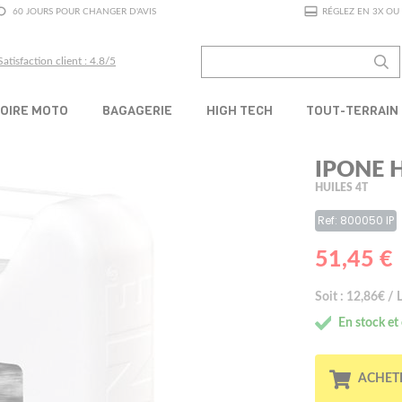
60 JOURS POUR CHANGER D'AVIS
RÉGLEZ EN 3X OU 
Satisfaction client : 4.8/5
OIRE MOTO
BAGAGERIE
HIGH TECH
TOUT-TERRAIN
IPONE 
HUILES 4T
Ref: 800050 IP
51,45 €
Soit : 12,86€ / L
En stock et
ACHET