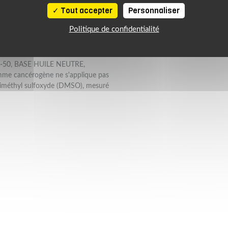
008 Nota % CAS: 64742-54-7 L 25
Tout accepter
Personnaliser
7-25 DISTILLATS PARAFFINIQUES
-7 GHS08 L 10 <= x % < 25 EC:
Politique de confidentialité
) CAS: 72623-87-1 GHS08 L 10
0-50, BASE HUILE NEUTRE,
me cancérogène ne s'applique pas
 diméthyl sulfoxyde (DMSO), mesuré