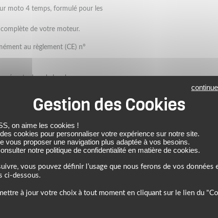
our moto 4 temps, formulé pour les
 complète de votre moteur.
rmément au règlement (CE) n°
 présents dans le local.
continue
ormis d'éventuelles valeurs limites
nnement.
évisible dans les conditions
 on aime les cookies !
 des cookies pour personnaliser votre expérience sur notre site.
s adaptations.
de vous proposer une navigation plus adaptée à vos besoins.
nsulter notre politique de confidentialité en matière de cookies.
ange.
ment préoccupantes' (SVHC)>=
uivre, vous pouvez définir l’usage que nous ferons de vos données e
Chimiques (ECHA) selon l´article
s ci-dessous.
t-table Le mélange ne répond pas
conformément à l'annexe XIII du
ettre à jour votre choix à tout moment en cliquant sur le lien du "C