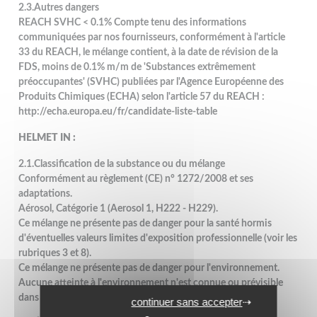
2.3.Autres dangers
REACH SVHC < 0.1% Compte tenu des informations
communiquées par nos fournisseurs, conformément à l'article
33 du REACH, le mélange contient, à la date de révision de la
FDS, moins de 0.1% m/m de 'Substances extrêmement
préoccupantes' (SVHC) publiées par l'Agence Européenne des
Produits Chimiques (ECHA) selon l'article 57 du REACH :
http://echa.europa.eu/fr/candidate-liste-table
HELMET IN :
2.1.Classification de la substance ou du mélange
Conformément au règlement (CE) n° 1272/2008 et ses
adaptations.
Aérosol, Catégorie 1 (Aerosol 1, H222 - H229).
Ce mélange ne présente pas de danger pour la santé hormis
d'éventuelles valeurs limites d'exposition professionnelle (voir les
rubriques 3 et 8).
Ce mélange ne présente pas de danger pour l'environnement.
Aucune atteinte à l'environnement n'est connue ou prévisible
dans les conditions normales d'utilisation.
continuer sans accepter