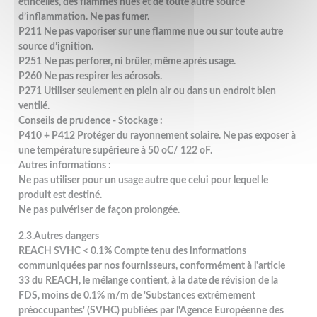
étincelles, des flammes nues et de toute autre source
d’inflammation. Ne pas fumer.
P211 Ne pas vaporiser sur une flamme nue ou sur toute autre
source d’ignition.
P251 Ne pas perforer, ni brûler, même après usage.
P260 Ne pas respirer les aérosols.
P271 Utiliser seulement en plein air ou dans un endroit bien
ventilé.
Conseils de prudence - Stockage :
P410 + P412 Protéger du rayonnement solaire. Ne pas exposer à
une température supérieure à 50 oC/ 122 oF.
Autres informations :
Ne pas utiliser pour un usage autre que celui pour lequel le
produit est destiné.
Ne pas pulvériser de façon prolongée.
2.3.Autres dangers
REACH SVHC < 0.1% Compte tenu des informations
communiquées par nos fournisseurs, conformément à l'article
33 du REACH, le mélange contient, à la date de révision de la
FDS, moins de 0.1% m/m de 'Substances extrêmement
préoccupantes' (SVHC) publiées par l'Agence Européenne des