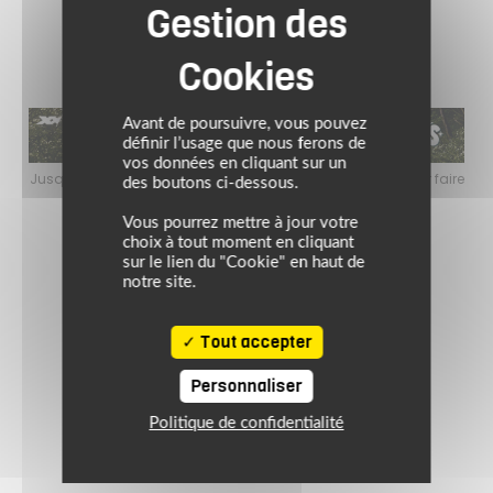
Avant de poursuivre, vous pouvez
définir l’usage que nous ferons de
vos données en cliquant sur un
faire
Jusqu’au 24 août 2026, profitez de l’ambiance estivale pour faire
Jusq
des boutons ci-dessous.
le plein de bons plans sur l’équipement motard !
Vous pourrez mettre à jour votre
choix à tout moment en cliquant
sur le lien du "Cookie" en haut de
notre site.
Tout accepter
Personnaliser
Politique de confidentialité