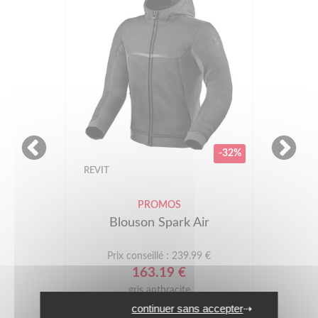
-32%
REVIT
PROMOS
Blouson Spark Air
Prix conseillé : 239.99 €
163.19 €
gris anthracite
continuer sans accepter