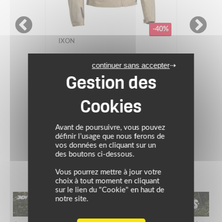
-70€
IXON
continuer sans accepter
PROMOS
Blouson STRIKER LADY
Prix conseillé : 189.99 €
119.99 €
NOIR ANTHRACITE FUSHIA
Avant de poursuivre, vous pouvez
définir l’usage que nous ferons de
vos données en cliquant sur un
(3)
des boutons ci-dessous.
Vous pourrez mettre à jour votre
choix à tout moment en cliquant
sur le lien du "Cookie" en haut de
notre site.