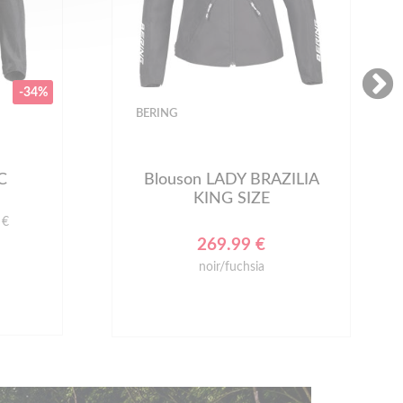
-34%
BERING
C
Blouson LADY BRAZILIA
KING SIZE
 €
269.99 €
noir/fuchsia