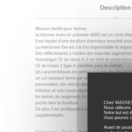
Description
Blouson textile pour femme.
Le blouson moto en polyester 600D est un choix idéa
Il est équipé d'une doublure thermique amovible pour 
La membrane fixe est à la fois imperméable et respira
Des réfléchissants à l'arrière des manches augmentent l
Homologué CE de classe A, il est doté de protection
CE de niveau 1 type A, ventilées pour le confort.
Les caractéristiques de confort incluent des zips au t
un col classique fermé par velcro, des velcros aux po
personnalisé, des velcros élastiques à la taille, une fe
intérieur, et une coupe régular pour une tenue confor
En termes de rangement, il offre deux poches extérie
Chez MAXXESS,
poche dans la doublure.
Nous utilisons
De plus, il est prédisposé à accueillir une dorsale en
Notre but est 
supplémentaire.
Vous pouvez co
Avant de pours
-
-
Toutes saisons
Étanche
Doublure amovible