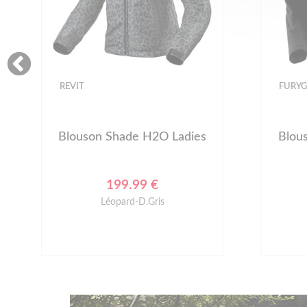
REVIT
FURY
Blouson Shade H2O Ladies
Blou
199.99 €
Léopard-D.Gris