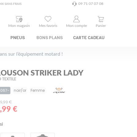
09 71 07 07 08
4X SANS FRAIS
Mon magasin
Mes favoris
Mon compte
Panier
PNEUS
BONS PLANS
CARTE CADEAU
plans sur l’équipement motard !
LOUSON STRIKER LADY
 TEXTILE
1067-
noir/or
Femme
189,99 €
,99 €
si