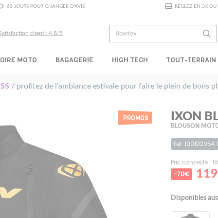
60 JOURS POUR CHANGER D'AVIS
RÉGLEZ EN 3X OU 
Satisfaction client : 4.8/5
OIRE MOTO
BAGAGERIE
HIGH TECH
TOUT-TERRAIN
SS
/ profitez de l’ambiance estivale pour faire le plein de bons 
IXON B
PROMOS
BLOUSON MOTO
Ref: 100102054 
Prix conseillé : 
119
-70€
Disponibles aus