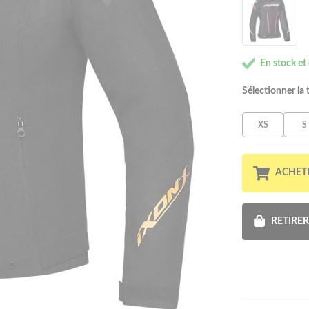
En stock et
Sélectionner la t
XS
S
ACHET
RETIRE