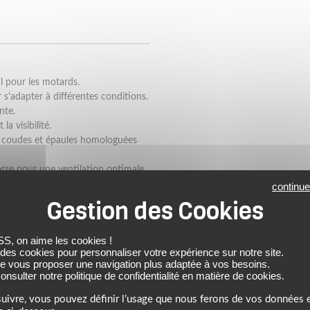
l pour les motards.
s'adapter à différentes conditions.
nte.
a visibilité.
s coudes et épaules homologuées
orse pour une ventilation optimale,
ignets et au col pour un ajustement
continue
rmeture principale avec zip et rabat
table.
ures, une poche intérieure et une
 on aime les cookies !
 des cookies pour personnaliser votre expérience sur notre site.
 option pour un niveau de protection
de vous proposer une navigation plus adaptée à vos besoins.
nsulter notre politique de confidentialité en matière de cookies.
uivre, vous pouvez définir l’usage que nous ferons de vos données e