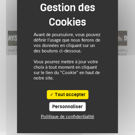
Avant de poursuivre, vous pouvez
définir l’usage que nous ferons de
vos données en cliquant sur un
faire
Jusqu’au 24 août 2026, profitez de l’ambiance estivale pour faire
Jusq
des boutons ci-dessous.
le plein de bons plans sur l’équipement motard !
Vous pourrez mettre à jour votre
choix à tout moment en cliquant
sur le lien du "Cookie" en haut de
notre site.
Tout accepter
Personnaliser
Politique de confidentialité