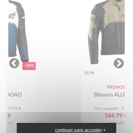
-34%
IXON
PROMOS
Blouson ALLROAD
Prix conseillé : 279.99 €
184.79 €
noir kaki
continuer sans accepter