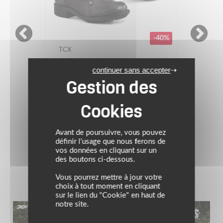
-40%
TCX
continuer sans accepter
PROMOS
Bottines LADY BLEND
WATERPROOF
Prix conseillé : 209.99 €
125.99 €
Avant de poursuivre, vous pouvez
Marron
définir l’usage que nous ferons de
vos données en cliquant sur un
des boutons ci-dessous.
(2)
Vous pourrez mettre à jour votre
choix à tout moment en cliquant
sur le lien du "Cookie" en haut de
notre site.