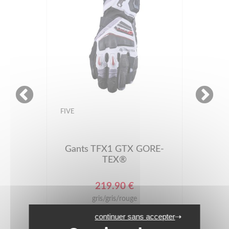
-40%
BERING
PROMOS
Gants RADIAL
Prix conseillé : 99.99 €
59.99 €
noir/rouge
continuer sans accepter