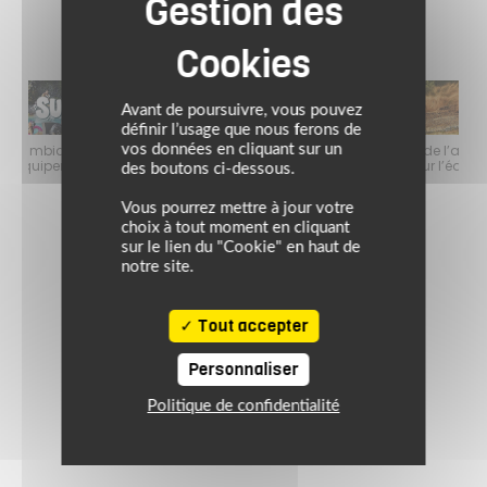
Avant de poursuivre, vous pouvez
définir l’usage que nous ferons de
vos données en cliquant sur un
faire
Jusqu’au 24 août 2026, profitez de l’ambiance estivale pour faire
Jusq
le plein de bons plans sur l’équipement motard !
des boutons ci-dessous.
Vous pourrez mettre à jour votre
choix à tout moment en cliquant
sur le lien du "Cookie" en haut de
notre site.
Tout accepter
Personnaliser
Politique de confidentialité