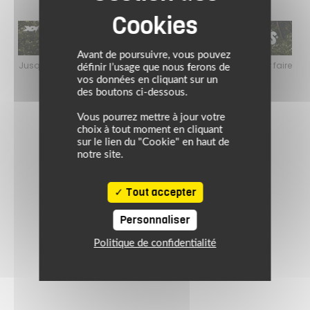
Avant de poursuivre, vous pouvez
 estivale pour faire
Jusqu’au 24 août 2026, profitez de l’ambiance estivale
définir l’usage que nous ferons de
ent motard !
le plein de bons plans sur l’équipement motar
vos données en cliquant sur un
des boutons ci-dessous.
Vous pourrez mettre à jour votre
choix à tout moment en cliquant
sur le lien du "Cookie" en haut de
notre site.
Tout accepter
Personnaliser
Politique de confidentialité