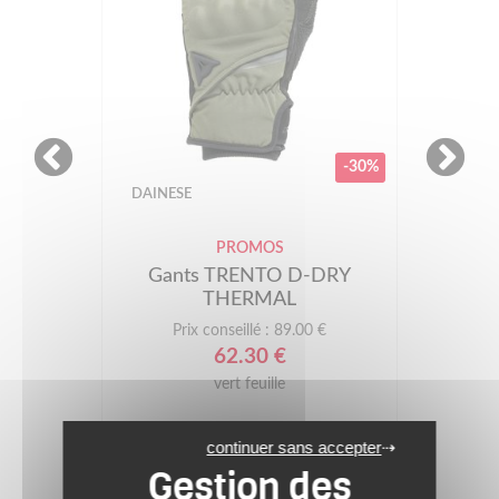
-30%
DAINESE
DAI
PROMOS
Gants TRENTO D-DRY
G
THERMAL
Prix conseillé : 89.00 €
62.30 €
vert feuille
continuer sans accepter