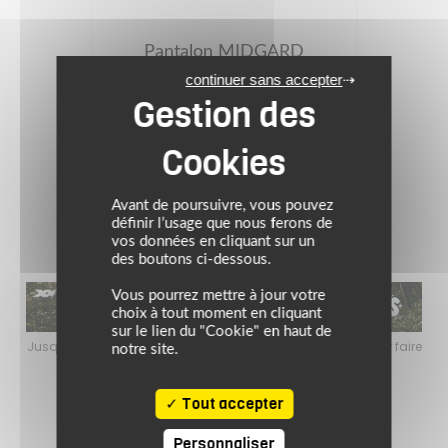
Pantalon MIDGARD
continuer sans accepter
209.99 €
gris/noir/rouge
Avant de poursuivre, vous pouvez
définir l’usage que nous ferons de
vos données en cliquant sur un
des boutons ci-dessous.
Vous pourrez mettre à jour votre
choix à tout moment en cliquant
sur le lien du "Cookie" en haut de
faire
Jusqu’au 24 août 2026, profitez de l’ambiance estivale pour faire
Jusq
notre site.
le plein de bons plans sur l’équipement motard !
Tout accepter
Personnaliser