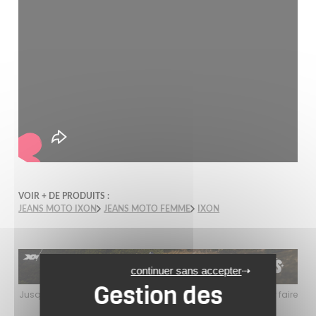
VOIR + DE PRODUITS :
JEANS MOTO IXON
JEANS MOTO FEMME
IXON
continuer sans accepter
faire
Jusqu’au 24 août 2026, profitez de l’ambiance estivale pour faire
Jusq
le plein de bons plans sur l’équipement motard !