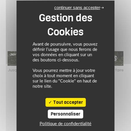
469.99 €
continuer sans accepter
noir blanc
Avant de poursuivre, vous pouvez
définir l’usage que nous ferons de
vos données en cliquant sur un
des boutons ci-dessous.
faire
Jusqu’au 24 août 2026, profitez de l’ambiance estivale pour faire
Jus
Vous pourrez mettre à jour votre
le plein de bons plans sur l’équipement motard !
choix à tout moment en cliquant
sur le lien du "Cookie" en haut de
notre site.
Tout accepter
Personnaliser
Politique de confidentialité