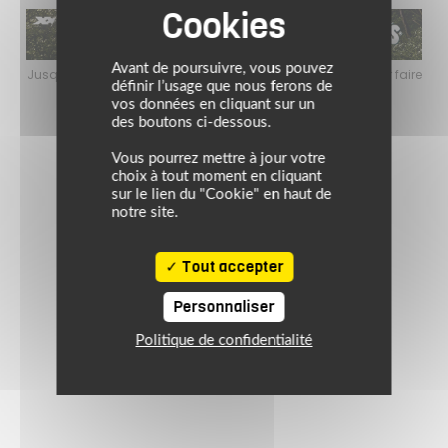
Avant de poursuivre, vous pouvez
faire
Jusqu’au 24 août 2026, profitez de l’ambiance estivale pour faire
Jusq
définir l’usage que nous ferons de
le plein de bons plans sur l’équipement motard !
vos données en cliquant sur un
des boutons ci-dessous.
Vous pourrez mettre à jour votre
choix à tout moment en cliquant
sur le lien du "Cookie" en haut de
notre site.
Tout accepter
Personnaliser
Politique de confidentialité