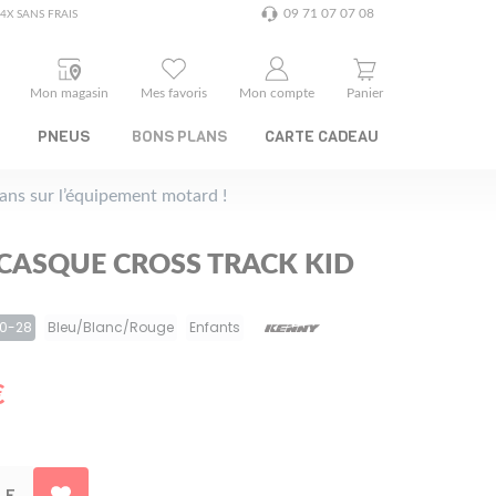
09 71 07 07 08
4X SANS FRAIS
Mon magasin
Mes favoris
Mon compte
Panier
PNEUS
BONS PLANS
CARTE CADEAU
plans sur l’équipement motard !
CASQUE CROSS TRACK KID
20-28
Bleu/Blanc/Rouge
Enfants
€
LE