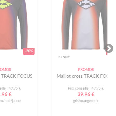
-20%
-20%
KENNY
PROMOS
 FOCUS
Maillot cross TRACK FOCUS
 €
Prix conseillé : 49.95 €
39.96 €
e
gris/orange/noir