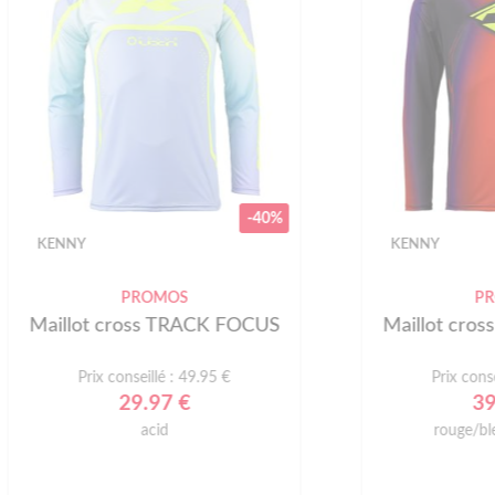
-40%
Y
KENNY
PROMOS
PROMOS
ot cross TRACK FOCUS
Maillot cross TRACK
Prix conseillé : 49.95 €
Prix conseillé : 49.95
29.97 €
39.96 €
acid
rouge/bleu/noir/jaun