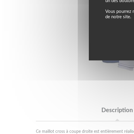
un des bouton
Vous pourrez m
de notre site.
Description
Ce maillot cross à coupe droite est entièrement réalis