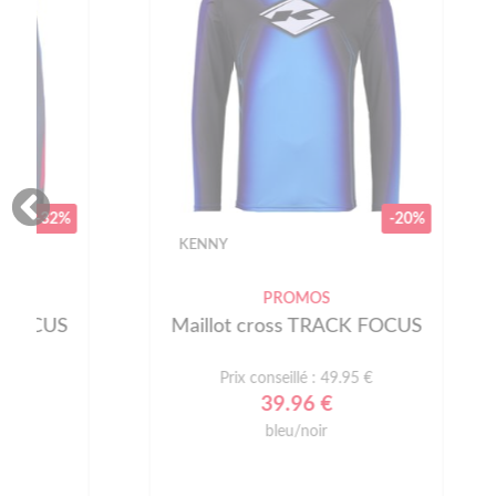
-20%
KENNY
KENN
PROMOS
Maillot cross TRACK FOCUS
Maill
Prix conseillé : 49.95 €
39.96 €
bleu/noir