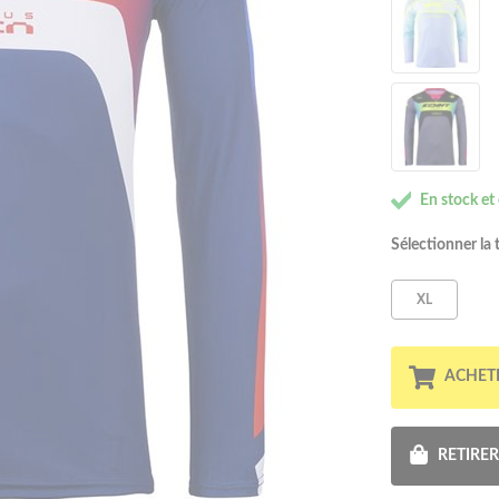
En stock et
Sélectionner la t
XL
ACHET
RETIRE