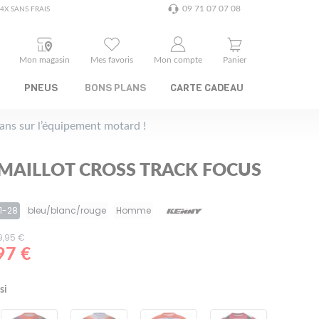
09 71 07 07 08
4X SANS FRAIS
Mon magasin
Mes favoris
Mon compte
Panier
PNEUS
BONS PLANS
CARTE CADEAU
plans sur l’équipement motard !
MAILLOT CROSS TRACK FOCUS
1-28
bleu/blanc/rouge
Homme
49,95 €
97 €
si