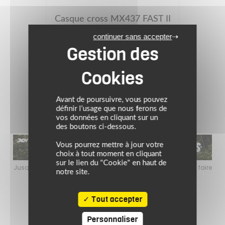
Casque cross MX437 FAST II
Cas
MINI CRUSHER
continuer sans accepter
119.00 €
noir/jaune fluo
(1)
Avant de poursuivre, vous pouvez
définir l’usage que nous ferons de
vos données en cliquant sur un
des boutons ci-dessous.
Vous pourrez mettre à jour votre
choix à tout moment en cliquant
sur le lien du "Cookie" en haut de
e l’ambiance estivale pour faire
Jusqu’au 24 août 2026, profitez de l’ambi
notre site.
ur l’équipement motard !
le plein de bons plans sur l’équi
Tout accepter
Personnaliser