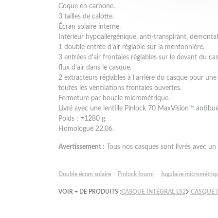
Coque en carbone.
3 tailles de calotte.
Écran solaire interne.
Intérieur hypoallergénique, anti-transpirant, démontab
1 double entrée d'air réglable sur la mentonnière.
3 entrées d'air frontales réglables sur le devant du 
flux d'air dans le casque.
2 extracteurs réglables à l'arrière du casque pour une
toutes les ventilations frontales ouvertes.
Fermeture par boucle micrométrique.
Livré avec une lentille Pinlock 70 MaxVision™ antibué
Poids : ±1280 g.
Homologué 22.06.
Avertissement
: Tous nos casques sont livrés avec un 
-
-
Double écran solaire
Pinlock fourni
Jugulaire micrométriq
VOIR + DE PRODUITS :
CASQUE INTÉGRAL LS2
CASQUE 