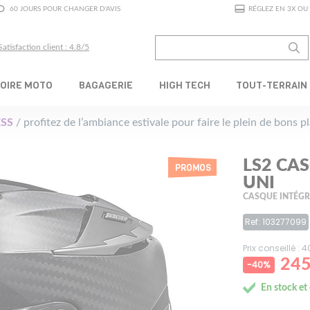
60 JOURS POUR CHANGER D'AVIS
RÉGLEZ EN 3X OU 
Satisfaction client : 4.8/5
OIRE MOTO
BAGAGERIE
HIGH TECH
TOUT-TERRAIN
SS
/ profitez de l’ambiance estivale pour faire le plein de bons 
LS2 CA
PROMOS
UNI
CASQUE INTÉG
Ref: 103277099
Prix conseillé : 
245
-40%
En stock et