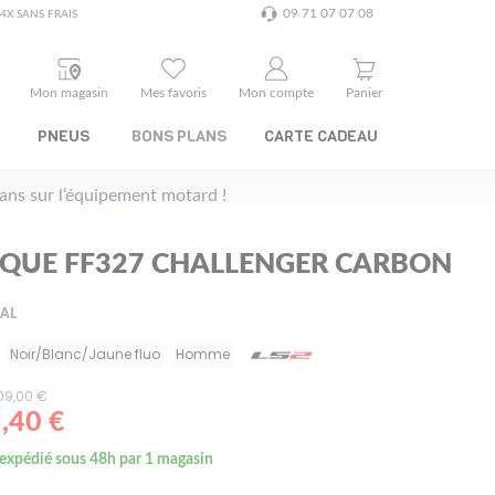
09 71 07 07 08
4X SANS FRAIS
Mon magasin
Mes favoris
Mon compte
Panier
PNEUS
BONS PLANS
CARTE CADEAU
plans sur l’équipement motard !
SQUE FF327 CHALLENGER CARBON
RAL
Noir/Blanc/Jaune fluo
Homme
409,00 €
,40 €
 expédié sous 48h par 1 magasin