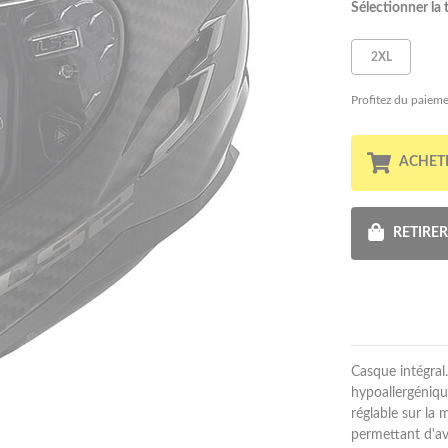
Sélectionner la t
2XL
Profitez du paieme
ACHET
RETIRE
Casque intégral.
hypoallergénique
réglable sur la 
permettant d'avo