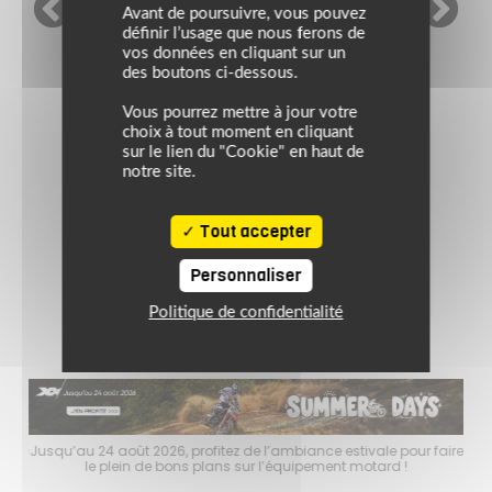
Avant de poursuivre, vous pouvez
définir l’usage que nous ferons de
SCHUBERTH
vos données en cliquant sur un
des boutons ci-dessous.
Vous pourrez mettre à jour votre
Casque C5 ANC SOLID
choix à tout moment en cliquant
sur le lien du "Cookie" en haut de
notre site.
799.00 €
Tout accepter
noir mat
Personnaliser
Politique de confidentialité
faire
Jusqu’au 24 août 2026, profitez de l’ambiance estivale pour faire
Jusq
le plein de bons plans sur l’équipement motard !