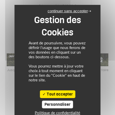
Prix conseillé : 569.00 €
continuer sans accepter
455.20 €
Grey
Avant de poursuivre, vous pouvez
définir l’usage que nous ferons de
vos données en cliquant sur un
des boutons ci-dessous.
Vous pourrez mettre à jour votre
faire
Jusqu’au 24 août 2026, profitez de l’ambiance estivale pour faire
Jusq
choix à tout moment en cliquant
le plein de bons plans sur l’équipement motard !
sur le lien du "Cookie" en haut de
notre site.
Tout accepter
Personnaliser
Politique de confidentialité