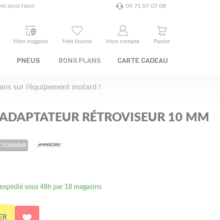
09 71 07 07 08
4X SANS FRAIS
Mon magasin
Mes favoris
Mon compte
Panier
PNEUS
BONS PLANS
CARTE CADEAU
plans sur l’équipement motard !
ADAPTATEUR RÉTROVISEUR 10 MM
RO10MMNR
 expédié sous 48h par 18 magasins
ER