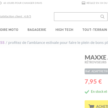
60 JOURS POUR CHANGER D'AVIS
RÉGLEZ EN 3X OU 
Satisfaction client : 4.8/5
OIRE MOTO
BAGAGERIE
HIGH TECH
TOUT-TERRAIN
SS
/ profitez de l’ambiance estivale pour faire le plein de bons 
MAXXE 
RÉTROVISEURS
Ref: ADAPTRET
7,95 €
En stock et
ACHET