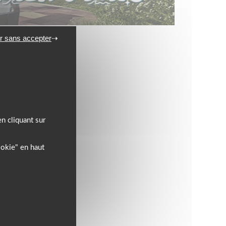
l’équipement motard !
r sans accepter
n cliquant sur
ookie" en haut