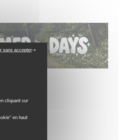
r sans accepter
l’équipement motard !
n cliquant sur
ookie" en haut