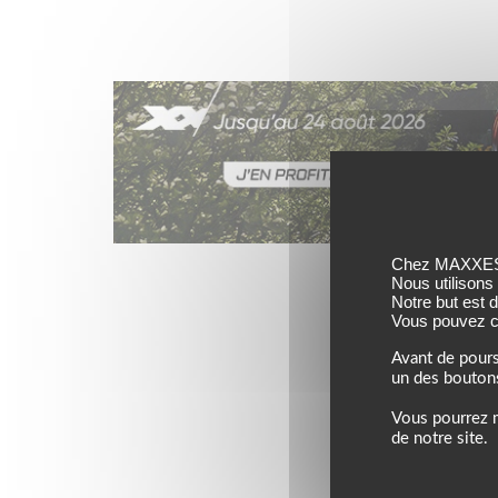
Jusqu’au 24 août 202
Chez MAXXESS,
Nous utilisons
Notre but est 
Vous pouvez co
Avant de pours
un des bouton
Vous pourrez m
de notre site.