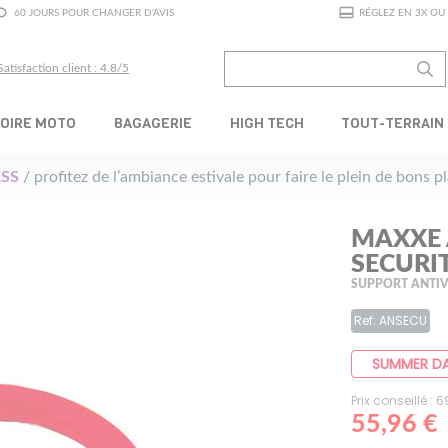
60 JOURS POUR CHANGER D'AVIS
RÉGLEZ EN 3X OU 
Satisfaction client : 4.8/5
OIRE MOTO
BAGAGERIE
HIGH TECH
TOUT-TERRAIN
SS
/ profitez de l’ambiance estivale pour faire le plein de bons 
MAXXE 
SECURI
SUPPORT ANTI
Ref: ANSECU
SUMMER D
Prix conseillé : 
55,96 €