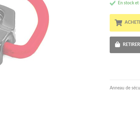
En stock et
ACHET
RETIRE
Anneau de sécur