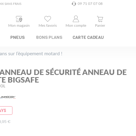
09 71 07 07 08
4X SANS FRAIS
Mon magasin
Mes favoris
Mon compte
Panier
PNEUS
BONS PLANS
CARTE CADEAU
plans sur l’équipement motard !
ANNEAU DE SÉCURITÉ ANNEAU DE
TE BIGSAFE
VOL
AYS
69,95 €