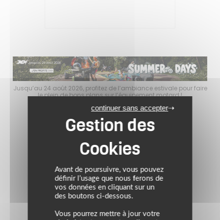
faire
Jusqu’au 24 août 2026, profitez de l’ambiance estivale pour faire
Jusq
le plein de bons plans sur l’équipement motard !
continuer sans accepter
Avant de poursuivre, vous pouvez
définir l’usage que nous ferons de
vos données en cliquant sur un
des boutons ci-dessous.
Vous pourrez mettre à jour votre