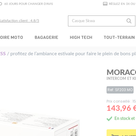
60 JOURS POUR CHANGER D'AVIS
RÉGLEZ EN 3X OU 
Satisfaction client : 4.8/5
OIRE MOTO
BAGAGERIE
HIGH TECH
TOUT-TERRAIN
SS
/ profitez de l’ambiance estivale pour faire le plein de bons 
MORACO
INTERCOM ET KI
Ref: SF203 MO
Prix conseillé : 
143,96 
En stock et