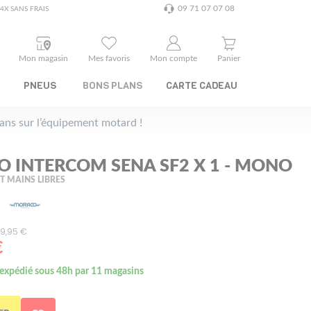
09 71 07 07 08
4X SANS FRAIS
Mon magasin
Mes favoris
Mon compte
Panier
PNEUS
BONS PLANS
CARTE CADEAU
plans sur l’équipement motard !
 INTERCOM SENA SF2 X 1 - MONO
T MAINS LIBRES
159,95 €
€
 expédié sous 48h par 11 magasins