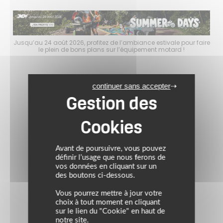
faire
Jusqu’au 24 août 2026, profitez de l’ambiance estivale pour faire
Jusq
le plein de bons plans sur l’équipement motard !
continuer sans accepter
Avant de poursuivre, vous pouvez
définir l’usage que nous ferons de
vos données en cliquant sur un
des boutons ci-dessous.
Vous pourrez mettre à jour votre
choix à tout moment en cliquant
sur le lien du "Cookie" en haut de
notre site.