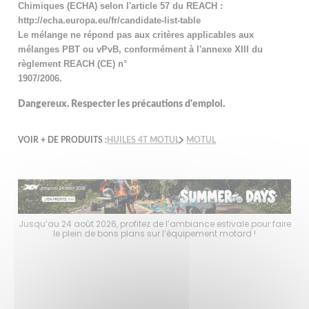
Chimiques (ECHA) selon l'article 57 du REACH :
http://echa.europa.eu/fr/candidate-list-table
Le mélange ne répond pas aux critères applicables aux
mélanges PBT ou vPvB, conformément à l'annexe XIII du
règlement REACH (CE) n°
1907/2006.
Dangereux. Respecter les précautions d'emploi.
VOIR + DE PRODUITS :
HUILES 4T MOTUL
MOTUL
faire
Jusqu’au 24 août 2026, profitez de l’ambiance estivale pour faire
Jusq
le plein de bons plans sur l’équipement motard !