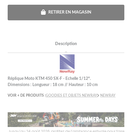
RETIRER EN MAGASIN
Description
Réplique Moto KTM 450 SX-F - Echelle 1/12°.
Dimensions : Longueur : 18 cm // Hauteur : 10 cm
VOIR + DE PRODUITS :
GOODIES ET OBJETS NEWRAY
NEWRAY
faire
Jusqu’au 24 août 2026, profitez de l’ambiance estivale pour faire
Jusq