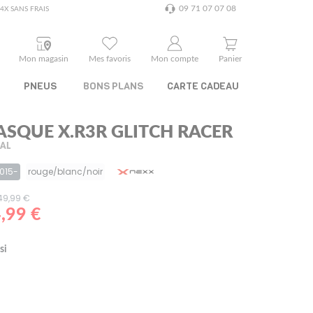
09 71 07 07 08
4X SANS FRAIS
Mon magasin
Mes favoris
Mon compte
Panier
PNEUS
BONS PLANS
CARTE CADEAU
ASQUE X.R3R GLITCH RACER
RAL
5015-
rouge/blanc/noir
649,99 €
,99 €
si