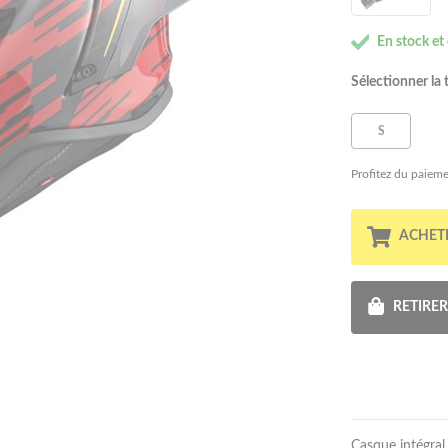
En stock et
Sélectionner la t
S
Profitez du paieme
ACHET
RETIRE
Casque intégral