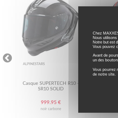
Chez MAXXESS,
Nous utilisons
Notre but est 
Vous pouvez co
Avant de pours
un des bouton
ALPINESTARS
ALPINE
Vous pourrez m
de notre site.
Casque SUPERTECH R10 -
Casq
SR10 SOLID
999.95 €
noir carbone
noir