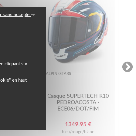
r sans accepter
n cliquant sur
ALPINESTARS
ookie" en haut
10 -
Casque SUPERTECH R10
PEDROACOSTA -
ECE06/DOT/FIM
1349.95 €
nc
bleu/rouge/blanc