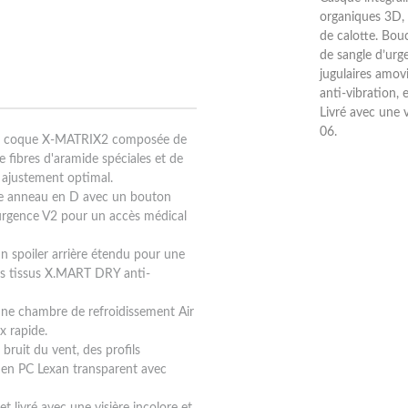
organiques 3D, f
de calotte. Bo
de sangle d’urg
jugulaires amov
anti-vibration, 
Livré avec une 
06.
ne coque X-MATRIX2 composée de
e fibres d'aramide spéciales et de
n ajustement optimal.
ble anneau en D avec un bouton
urgence V2 pour un accès médical
n spoiler arrière étendu pour une
des tissus X.MART DRY anti-
 une chambre de refroidissement Air
x rapide.
 bruit du vent, des profils
e en PC Lexan transparent avec
t livré avec une visière incolore et