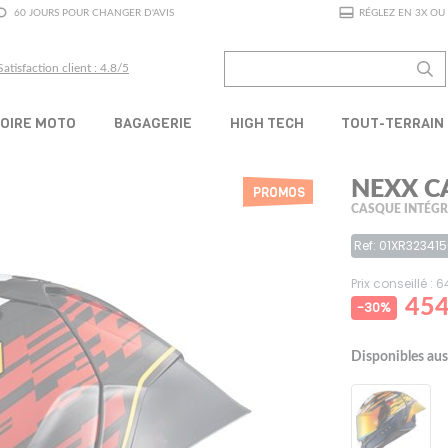
60 JOURS POUR CHANGER D'AVIS
RÉGLEZ EN 3X OU 
Satisfaction client : 4.8/5
OIRE MOTO
BAGAGERIE
HIGH TECH
TOUT-TERRAIN
NEXX C
PROMOS
CASQUE INTÉG
Ref: 01XR32341
Prix conseillé : 
454
-30%
Disponibles aus