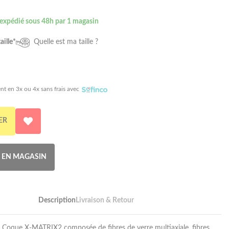
 expédié sous 48h par 1 magasin
aille*
Quelle est ma taille ?
nt en 3x ou 4x sans frais avec
ER
R EN MAGASIN
Description
Livraison & Retour
. Coque X-MATRIX2 composée de fibres de verre multiaxiale, fibres