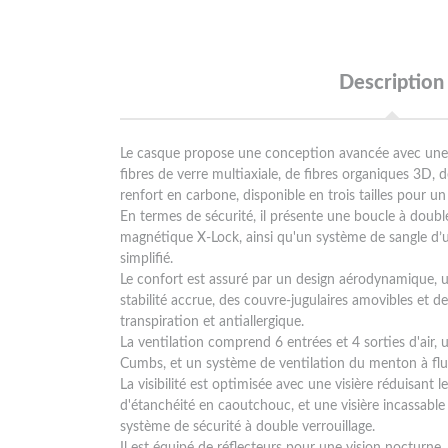
Description
Le casque propose une conception avancée avec u
fibres de verre multiaxiale, de fibres organiques 3D, d
renfort en carbone, disponible en trois tailles pour u
En termes de sécurité, il présente une boucle à dou
magnétique X-Lock, ainsi qu'un système de sangle d’
simplifié.
Le confort est assuré par un design aérodynamique, u
stabilité accrue, des couvre-jugulaires amovibles et 
transpiration et antiallergique.
La ventilation comprend 6 entrées et 4 sorties d'air,
Cumbs, et un système de ventilation du menton à flu
La visibilité est optimisée avec une visière réduisant le
d'étanchéité en caoutchouc, et une visière incassabl
système de sécurité à double verrouillage.
Il est équipé de réflecteurs pour une vision nocturne, e