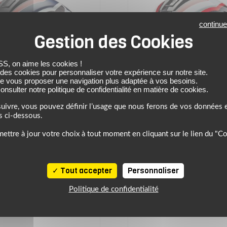
continue
 on aime les cookies !
 des cookies pour personnaliser votre expérience sur notre site.
de vous proposer une navigation plus adaptée à vos besoins.
nsulter notre politique de confidentialité en matière de cookies.
uivre, vous pouvez définir l’usage que nous ferons de vos données e
s ci-dessous.
STARS
ALPINESTARS
ettre à jour votre choix à tout moment en cliquant sur le lien du "C
ue SUPERTECH R10 -
Casque SUPERTECH R
Tout accepter
Personnaliser
SR10 TEAM
SR10 TEAM
Politique de confidentialité
1199.95 €
1199.95 €
 carbone/rouge/bleu mat
noir carbone/rouge/bla