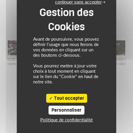
vert/noir
continuer sans accepter
Avant de poursuivre, vous pouvez
définir l’usage que nous ferons de
vos données en cliquant sur un
des boutons ci-dessous.
faire
Jusqu’au 24 août 2026, profitez de l’ambiance estivale pour faire
Jusq
le plein de bons plans sur l’équipement motard !
Vous pourrez mettre à jour votre
choix à tout moment en cliquant
sur le lien du "Cookie" en haut de
notre site.
Tout accepter
Personnaliser
Politique de confidentialité