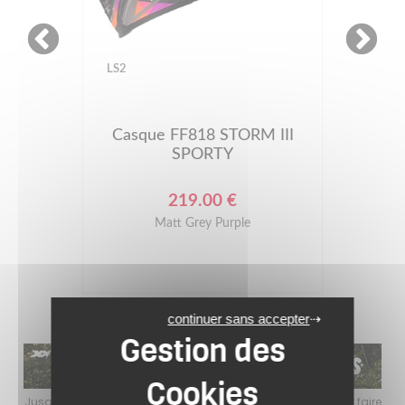
LS2
Casque FF818 STORM III
SPORTY
219.00 €
Matt Grey Purple
continuer sans accepter
rofitez de l’ambiance estivale pour faire
Jusqu’au 24 août 2026, profitez d