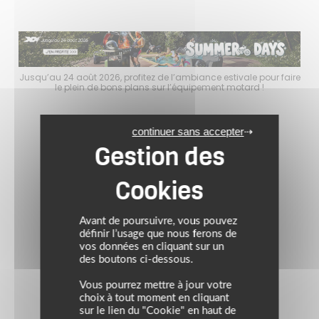
faire
Jusqu’au 24 août 2026, profitez de l’ambiance estivale pour faire
Jusq
le plein de bons plans sur l’équipement motard !
continuer sans accepter
Avant de poursuivre, vous pouvez
définir l’usage que nous ferons de
vos données en cliquant sur un
des boutons ci-dessous.
Vous pourrez mettre à jour votre
choix à tout moment en cliquant
sur le lien du "Cookie" en haut de