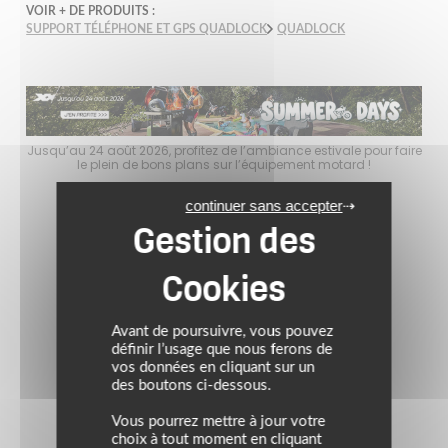
VOIR + DE PRODUITS :
SUPPORT TÉLÉPHONE ET GPS QUADLOCK
QUADLOCK
faire
Jusqu’au 24 août 2026, profitez de l’ambiance estivale pour faire
Jusq
le plein de bons plans sur l’équipement motard !
continuer sans accepter
Avant de poursuivre, vous pouvez
définir l’usage que nous ferons de
vos données en cliquant sur un
des boutons ci-dessous.
Vous pourrez mettre à jour votre
choix à tout moment en cliquant