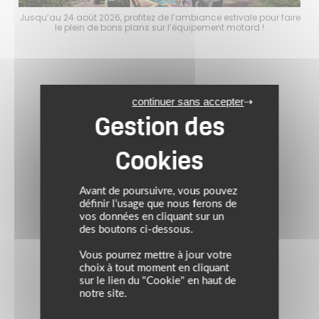
faire
Jusqu’au 24 août 2026, profitez de l’ambiance estivale pour faire
Jusq
le plein de bons plans sur l’équipement motard !
continuer sans accepter
Avant de poursuivre, vous pouvez
définir l’usage que nous ferons de
vos données en cliquant sur un
des boutons ci-dessous.
Vous pourrez mettre à jour votre
choix à tout moment en cliquant
sur le lien du "Cookie" en haut de
notre site.