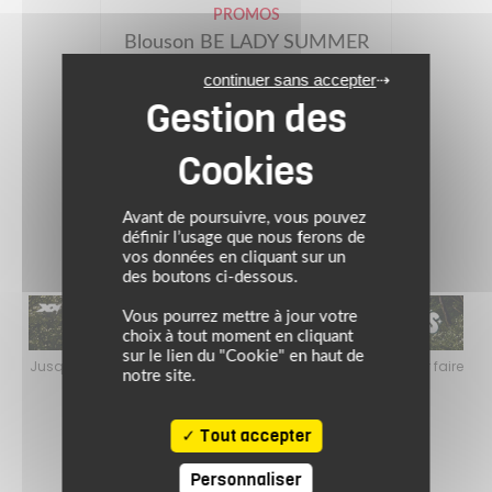
PROMOS
Blouson BE LADY SUMMER
3en1
continuer sans accepter
Prix conseillé : 139.95 €
89.95 €
Noir/Blanc
(1)
Avant de poursuivre, vous pouvez
définir l’usage que nous ferons de
vos données en cliquant sur un
des boutons ci-dessous.
Vous pourrez mettre à jour votre
choix à tout moment en cliquant
sur le lien du "Cookie" en haut de
faire
Jusqu’au 24 août 2026, profitez de l’ambiance estivale pour faire
Jusq
notre site.
le plein de bons plans sur l’équipement motard !
Tout accepter
Personnaliser