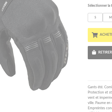
Sélectionner la t
S
M
ACHET
RETIRE
Gants été. Comb
Protection et s
vent et imperméa
ville. Paume en
Empreintes condu