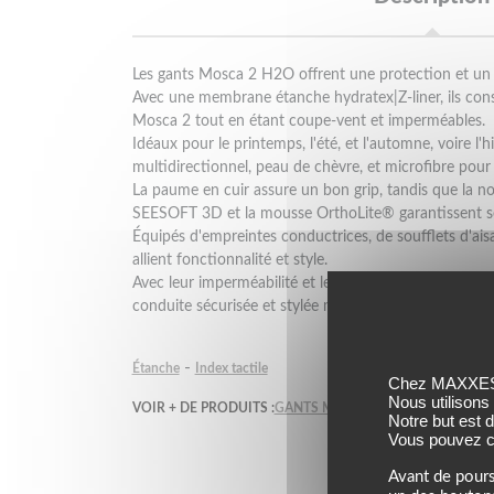
Les gants Mosca 2 H2O offrent une protection et un st
Avec une membrane étanche hydratex|Z-liner, ils cons
Mosca 2 tout en étant coupe-vent et imperméables.
Idéaux pour le printemps, l'été, et l'automne, voire l'hi
multidirectionnel, peau de chèvre, et microfibre pour
La paume en cuir assure un bon grip, tandis que la n
SEESOFT 3D et la mousse OrthoLite® garantissent sé
Équipés d'empreintes conductrices, de soufflets d'aisanc
allient fonctionnalité et style.
Avec leur imperméabilité et leurs détails réfléchissan
conduite sécurisée et stylée même sous la pluie.
-
Étanche
Index tactile
Chez MAXXESS,
Nous utilisons
VOIR + DE PRODUITS :
GANTS MOTO ÉTÉ REVIT
GANTS 
Notre but est 
Vous pouvez co
Avant de pours