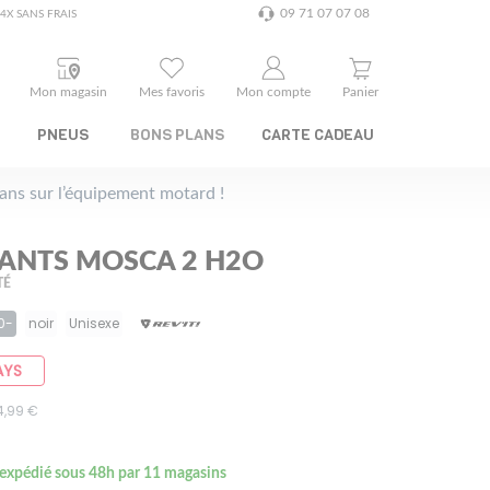
09 71 07 07 08
4X SANS FRAIS
Mon magasin
Mes favoris
Mon compte
Panier
PNEUS
BONS PLANS
CARTE CADEAU
plans sur l’équipement motard !
GANTS MOSCA 2 H2O
TÉ
0-
noir
Unisexe
AYS
64,99 €
 expédié sous 48h par 11 magasins