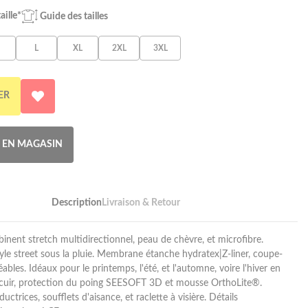
aille*
Guide des tailles
L
XL
2XL
3XL
ER
R EN MAGASIN
Description
Livraison & Retour
inent stretch multidirectionnel, peau de chèvre, et microfibre.
tyle street sous la pluie. Membrane étanche hydratex|Z-liner, coupe-
bles. Idéaux pour le printemps, l'été, et l'automne, voire l'hiver en
 cuir, protection du poing SEESOFT 3D et mousse OrthoLite®.
ctrices, soufflets d'aisance, et raclette à visière. Détails