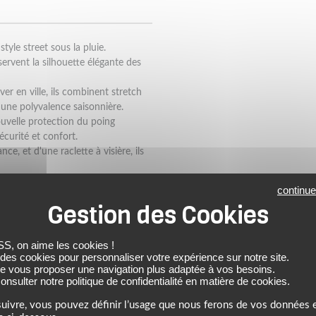
yle street sous la pluie.
ervent la silhouette élégante des
ver en ville, ils combinent stretch
 une polyvalence saisonnière.
ouvelle protection du poing
curité et confort.
e, et d'une raclette à visière, ils
ts, les Mosca 2 H2O offrent une
continue
 on aime les cookies !
 des cookies pour personnaliser votre expérience sur notre site.
MOTO ÉTÉ UNISEXE
REVIT
de vous proposer une navigation plus adaptée à vos besoins.
nsulter notre politique de confidentialité en matière de cookies.
uivre, vous pouvez définir l’usage que nous ferons de vos données e