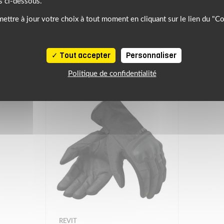
s ci-dessous.
NOTRE SÉLECTION DE PRODUITS SIMILAIRES
ettre à jour votre choix à tout moment en cliquant sur le lien du "C
À DÉCOUVRIR
Tout accepter
Personnaliser
Politique de confidentialité
REVIT