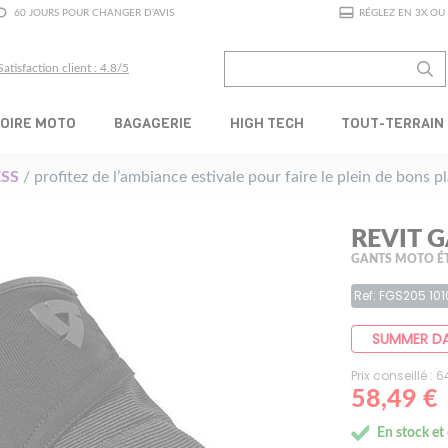
60 JOURS POUR CHANGER D'AVIS
RÉGLEZ EN 3X OU 
Satisfaction client : 4.8/5
OIRE MOTO
BAGAGERIE
HIGH TECH
TOUT-TERRAIN
SS
/ profitez de l’ambiance estivale pour faire le plein de bons 
REVIT 
GANTS MOTO É
Ref: FGS205 101
SUMMER D
Prix conseillé : 
58,49 €
En stock et