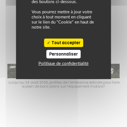
des boutons ci-dessous.
GORETEX
Vous pourrez mettre à jour votre
choix à tout moment en cliquant
99 €
119.90 €
sur le lien du "Cookie" en haut de
ir
noir
notre site.
Tout accepter
Personnaliser
Politique de confidentialité
e pour faire
Jusqu’au 24 août 2026, profitez de l’ambiance estivale pour f
rd !
le plein de bons plans sur l’équipement motard !