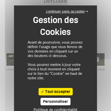
DRYSTAR®
Prix conseillé : 289.95 €
continuer sans accepter
260.96 €
Bleu/noir
(5)
Avant de poursuivre, vous pouvez
définir l’usage que nous ferons de
vos données en cliquant sur un
des boutons ci-dessous.
Vous pourrez mettre à jour votre
faire
Jusqu’au 24 août 2026, profitez de l’ambiance estivale pour faire
Jusq
choix à tout moment en cliquant
le plein de bons plans sur l’équipement motard !
sur le lien du "Cookie" en haut de
notre site.
Tout accepter
Personnaliser
Politique de confidentialité