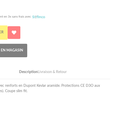
nt en 3x sans frais avec
ER
R EN MAGASIN
Description
Livraison & Retour
vec renforts en Dupont Kevlar aramide. Protections CE D3O aux
s). Coupe slim fit.