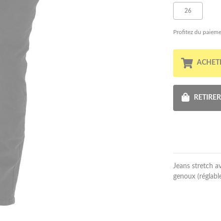
26
Profitez du paieme
ACHET
RETIRE
Jeans stretch a
genoux (réglable