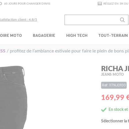
60 JOURS POUR CHANGER D'AVIS
RÉGLEZ EN 3X OU 
Satisfaction client : 4.8/5
OIRE MOTO
BAGAGERIE
HIGH TECH
TOUT-TERRAIN
SS
/ profitez de l’ambiance estivale pour faire le plein de bons 
RICHA 
JEANS MOTO
Ref: 117NJD100
169,99 
En stock et
Sélectionner la t