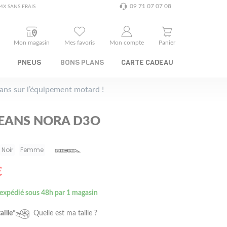
09 71 07 07 08
4X SANS FRAIS
Mon magasin
Mes favoris
Mon compte
Panier
PNEUS
BONS PLANS
CARTE CADEAU
plans sur l’équipement motard !
JEANS NORA D3O
Noir
Femme
€
 expédié sous 48h par 1 magasin
aille*
Quelle est ma taille ?