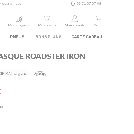
09 71 07 07 08
4X SANS FRAIS
Mon magasin
Mes favoris
Mon compte
Panier
PNEUS
BONS PLANS
CARTE CADEAU
ASQUE ROADSTER IRON
OIR MAT argent
€
si