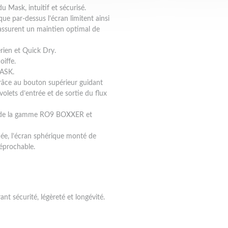
 Mask, intuitif et sécurisé.
ue par-dessus l’écran limitent ainsi
t assurent un maintien optimal de
érien et Quick Dry.
oiffe.
MASK.
 grâce au bouton supérieur guidant
olets d’entrée et de sortie du flux
s de la gamme RO9 BOXXER et
uée, l’écran sphérique monté de
éprochable.
ant sécurité, légèreté et longévité.