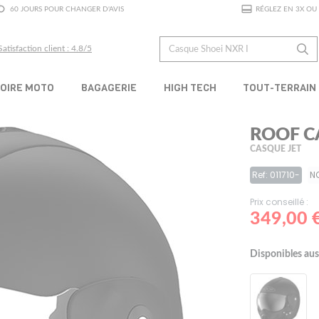
60 JOURS POUR CHANGER D'AVIS
RÉGLEZ EN 3X OU 
Satisfaction client : 4.8/5
OIRE MOTO
BAGAGERIE
HIGH TECH
TOUT-TERRAIN
ROOF C
CASQUE JET
Ref: 011710-
N
Prix conseillé :
349,00 
Disponibles aus