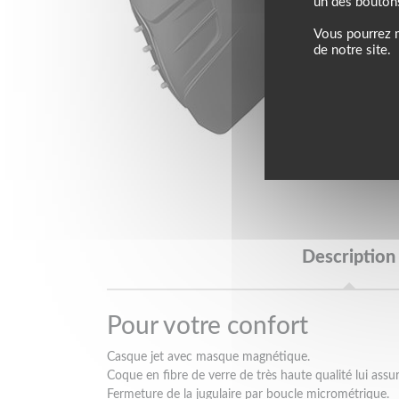
un des bouton
Vous pourrez m
de notre site.
Description
Pour votre confort
Casque jet avec masque magnétique.
Coque en fibre de verre de très haute qualité lui assur
Fermeture de la jugulaire par boucle micrométrique.