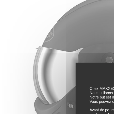
Chez MAXXESS,
Nous utilisons
Notre but est 
Vous pouvez co
Avant de pours